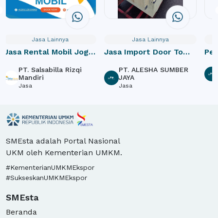
Jasa Lainnya
Jasa Lainnya
Jasa Rental Mobil Jogja
Jasa Import Door To
Pe
dan Paket Wisata
Door
PT. Salsabilla Rizqi
PT. ALESHA SUMBER
Mandiri
JAYA
Jasa
Jasa
SMEsta adalah Portal Nasional
UKM oleh Kementerian UMKM.
#KementerianUMKMEkspor
#SukseskanUMKMEkspor
SMEsta
Beranda