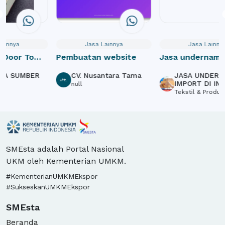
Jasa Lainnya
Jasa Lainnya
Pembuatan website
Jasa undername import
Jasa
Webs
CV. Nusantara Tama
JASA UNDERNAME
P
Crow
IMPORT DI INDONESIA
S
null
Tekstil & Produk Kulit
L
SMEsta adalah Portal Nasional
UKM oleh Kementerian UMKM.
#KementerianUMKMEkspor
#SukseskanUMKMEkspor
SMEsta
Beranda