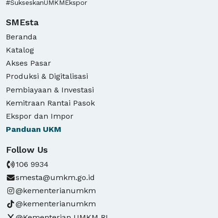
#SukseskanUMKMEkspor
SMEsta
Beranda
Katalog
Akses Pasar
Produksi & Digitalisasi
Pembiayaan & Investasi
Kemitraan Rantai Pasok
Ekspor dan Impor
Panduan
UKM
Follow Us
106 9934
smesta@umkm.go.id
@kementerianumkm
@kementerianumkm
@Kementerian UMKM RI