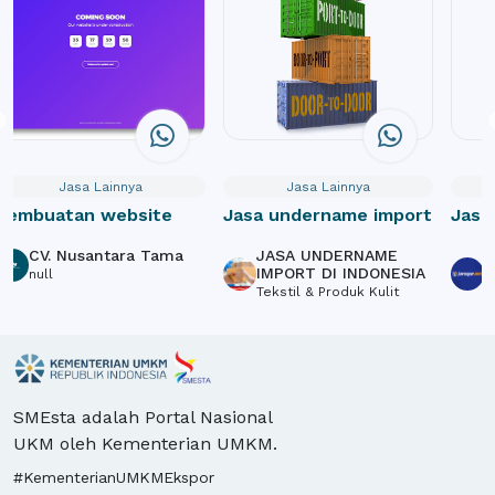
Jasa Lainnya
Jasa Lainnya
Pembuatan website
Jasa undername import
Jasa
Webs
CV. Nusantara Tama
JASA UNDERNAME
P
Crow
IMPORT DI INDONESIA
S
null
Tekstil & Produk Kulit
L
SMEsta adalah Portal Nasional
UKM oleh Kementerian UMKM.
#KementerianUMKMEkspor