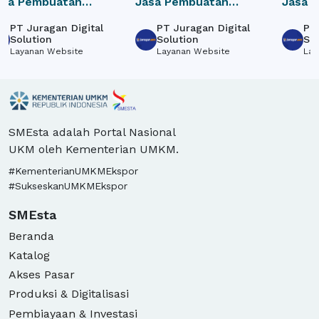
asa Pembuatan
Jasa Pembuatan
Jasa 
ebsite Donasi /
Website Perusahaan /
Websit
PT Juragan Digital
PT Juragan Digital
PT 
rowdfunding Online
Company Profile
e-Com
Solution
Solution
So
Layanan Website
Layanan Website
Lay
SMEsta adalah Portal Nasional
UKM oleh Kementerian UMKM.
#KementerianUMKMEkspor
#SukseskanUMKMEkspor
SMEsta
Beranda
Katalog
Akses Pasar
Produksi & Digitalisasi
Pembiayaan & Investasi