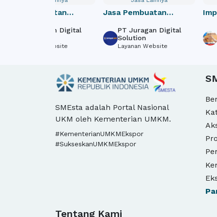
Jasa Pembuatan
Jasa Pembuatan
Impo
Website Perusahaan /
Website Toko Online /
door
PT Juragan Digital
PT Juragan Digital
J
Company Profile
e-Commerce
Solution
Solution
I
Layanan Website
Layanan Website
T
S
Be
SMEsta adalah Portal Nasional
Ka
UKM oleh Kementerian UMKM.
Ak
#KementerianUMKMEkspor
Pro
#SukseskanUMKMEkspor
Pe
Ke
Ek
Pa
Tentang Kami