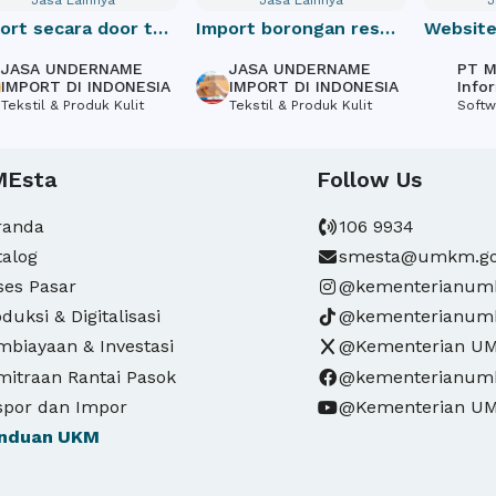
rt secara door to
Import borongan resmi
Website
cif indonesia
Profile
ASA UNDERNAME
JASA UNDERNAME
PT Mas
MPORT DI INDONESIA
IMPORT DI INDONESIA
Inform
ekstil & Produk Kulit
Tekstil & Produk Kulit
Softwa
Design,
MEsta
Follow Us
randa
106 9934
talog
smesta@umkm.go
ses Pasar
@kementerianu
duksi & Digitalisasi
@kementerianu
mbiayaan & Investasi
@Kementerian U
mitraan Rantai Pasok
@kementerianu
spor dan Impor
@Kementerian U
nduan
UKM