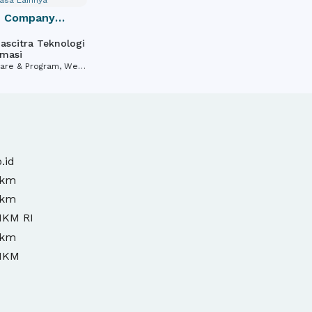
 Company
citra Teknologi
asi
re & Program, Web
 SEO Service
.id
mkm
mkm
MKM RI
mkm
MKM