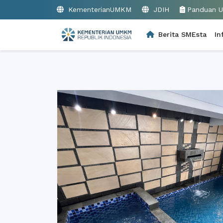
KementerianUMKM
JDIH
Panduan 
Berita SMEsta
In