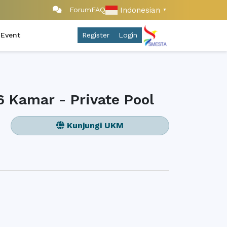
Indonesian
Forum
FAQ
▼
 Event
Register
Login
6 Kamar - Private Pool
Kunjungi UKM