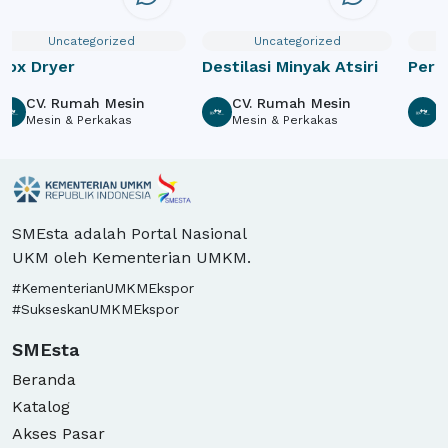
Uncategorized
Uncategorized
Box Dryer
Destilasi Minyak Atsiri
Pera
CV. Rumah Mesin
CV. Rumah Mesin
C
Mesin & Perkakas
Mesin & Perkakas
M
SMEsta adalah Portal Nasional
UKM oleh Kementerian UMKM.
#KementerianUMKMEkspor
#SukseskanUMKMEkspor
SMEsta
Beranda
Katalog
Akses Pasar