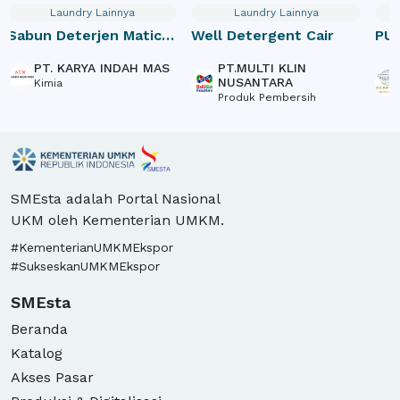
Laundry Lainnya
Laundry Lainnya
Sabun Deterjen Matic
Well Detergent Cair
PUJ
Bubuk Tanpa Busa 10
PT. KARYA INDAH MAS
PT.MULTI KLIN
kg
NUSANTARA
Kimia
Produk Pembersih
SMEsta adalah Portal Nasional
UKM oleh Kementerian UMKM.
#KementerianUMKMEkspor
#SukseskanUMKMEkspor
SMEsta
Beranda
Katalog
Akses Pasar