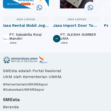
Jasa Lainnya
Jasa Lainnya
Jasa Rental Mobil Jogja
Jasa Import Door To
Pe
dan Paket Wisata
Door
PT. Salsabilla Rizqi
PT. ALESHA SUMBER
Mandiri
JAYA
Jasa
Jasa
SMEsta adalah Portal Nasional
UKM oleh Kementerian UMKM.
#KementerianUMKMEkspor
#SukseskanUMKMEkspor
SMEsta
Beranda