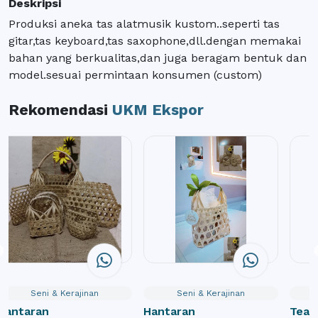
Deskripsi
Produksi aneka tas alatmusik kustom..seperti tas
gitar,tas keyboard,tas saxophone,dll.dengan memakai
bahan yang berkualitas,dan juga beragam bentuk dan
model.sesuai permintaan konsumen (custom)
Rekomendasi
UKM Ekspor
Seni & Kerajinan
Seni & Kerajinan
Hantaran
Hantaran
Teak