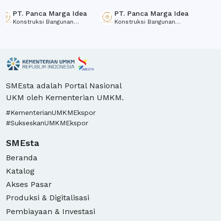
tabl
PT. Panca Marga Idea
PT. Panca Marga Idea
P
J
Konstruksi Bangunan
Konstruksi Bangunan
F
Bambu (Gazebo Bambu),
Bambu (Gazebo Bambu),
d
Furniture Bambu dan
Furniture Bambu dan
r
Homedecor Bambu, Partisi
Homedecor Bambu, Partisi
Bambu dan Dekorasi
Bambu dan Dekorasi
Bambu
Bambu
SMEsta adalah Portal Nasional
UKM oleh Kementerian UMKM.
#KementerianUMKMEkspor
#SukseskanUMKMEkspor
SMEsta
Beranda
Katalog
Akses Pasar
Produksi & Digitalisasi
Pembiayaan & Investasi