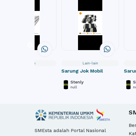
Lain-lain
Lain-lain
Busa Latex
Sarung Jok Mobil
Saru
Stenly
Stenly
S
null
null
n
S
Be
SMEsta adalah Portal Nasional
Ka