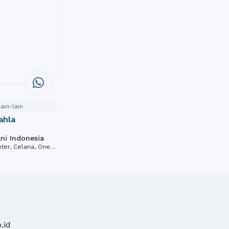
ain-lain
ahla
ni Indonesia
uter, Celana, One
nun
.id