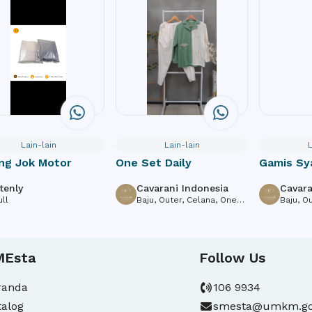
Lain-lain
Lain-lain
L
ng Jok Motor
One Set Daily
Gamis Sy
tenly
Cavarani Indonesia
Cavara
ull
Baju, Outer, Celana, One
Baju, O
Set, Tenun
Set, Te
MEsta
Follow Us
randa
106 9934
talog
smesta@umkm.go