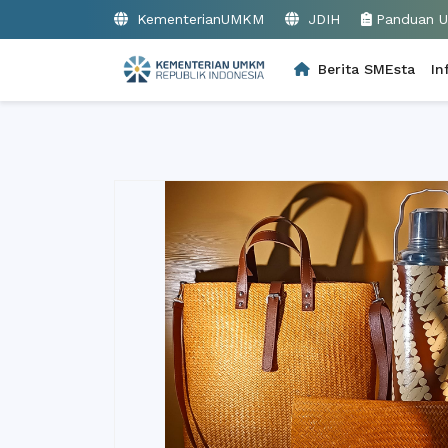
KementerianUMKM
JDIH
Panduan 
Berita SMEsta
In