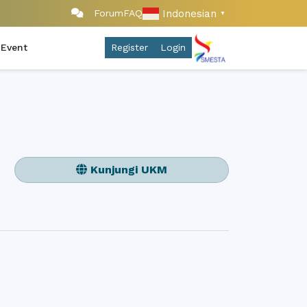
Indonesian
Forum
FAQ
▼
 Event
Register
Login
Kunjungi UKM