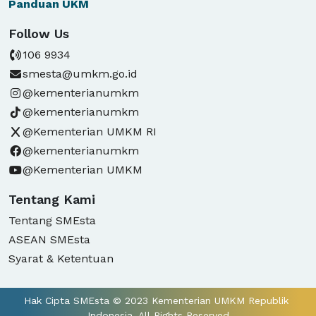
Panduan
UKM
Follow Us
106 9934
smesta@umkm.go.id
@kementerianumkm
@kementerianumkm
@Kementerian UMKM RI
@kementerianumkm
@Kementerian UMKM
Tentang Kami
Tentang SMEsta
ASEAN SMEsta
Syarat & Ketentuan
Hak Cipta SMEsta © 2023 Kementerian UMKM Republik 
Indonesia. All Rights Reserved