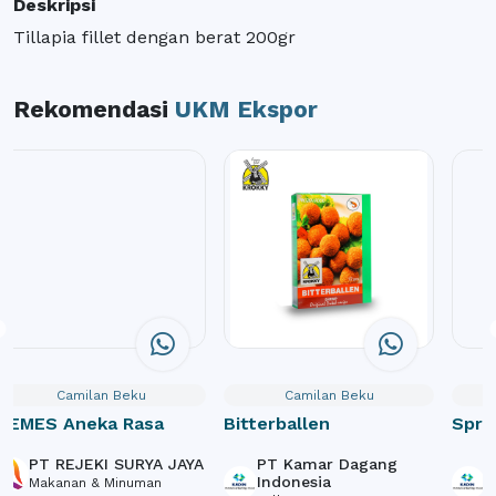
Deskripsi
Tillapia fillet dengan berat 200gr
Rekomendasi
UKM Ekspor
Camilan Beku
Camilan Beku
GEMES Aneka Rasa
Bitterballen
Sprin
PT REJEKI SURYA JAYA
PT Kamar Dagang
P
Indonesia
I
Makanan & Minuman