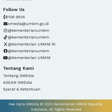
Follow Us
106 9934
smesta@umkm.go.id
@kementerianumkm
@kementerianumkm
@Kementerian UMKM RI
@kementerianumkm
@Kementerian UMKM
Tentang Kami
Tentang SMEsta
ASEAN SMEsta
Syarat & Ketentuan
Hak Cipta SMEsta © 2023 Kementerian UMKM Republik 
Indonesia. All Rights Reserved