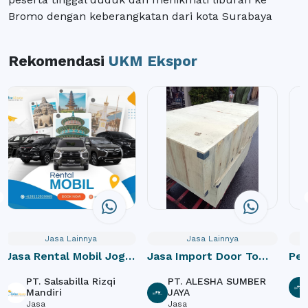
Bromo dengan keberangkatan dari kota Surabaya
Rekomendasi
UKM Ekspor
Jasa Lainnya
Jasa Lainnya
Jasa Rental Mobil Jogja
Jasa Import Door To
Pe
dan Paket Wisata
Door
PT. Salsabilla Rizqi
PT. ALESHA SUMBER
Mandiri
JAYA
Jasa
Jasa