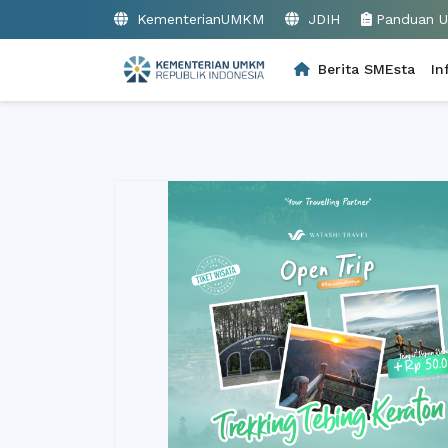
KementerianUMKM
JDIH
Panduan 
Berita SMEsta
In