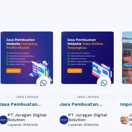
Jasa Lainnya
Jasa Lainnya
asa Pembuatan
Jasa Pembuatan
Impor
ebsite Perusahaan /
Website Toko Online /
door
PT Juragan Digital
PT Juragan Digital
JA
ompany Profile
e-Commerce
Solution
Solution
IM
Layanan Website
Layanan Website
Tek