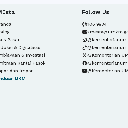
MEsta
Follow Us
randa
106 9934
talog
smesta@umkm.go
ses Pasar
@kementerianu
duksi & Digitalisasi
@kementerianu
mbiayaan & Investasi
@Kementerian U
mitraan Rantai Pasok
@kementerianu
spor dan Impor
@Kementerian U
nduan
UKM