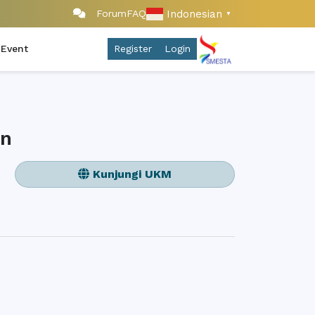
Indonesian
Forum
FAQ
▼
 Event
Register
Login
on
Kunjungi UKM