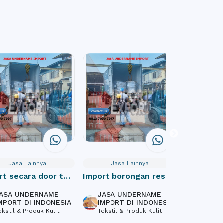
Jasa Lainnya
Jasa Lainnya
Jasa
t secara door to
Import borongan resmi
Website 
cif indonesia
Profile
SA UNDERNAME
JASA UNDERNAME
PT Masc
PORT DI INDONESIA
IMPORT DI INDONESIA
Informa
stil & Produk Kulit
Tekstil & Produk Kulit
Software
Design, 