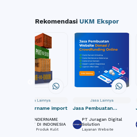
Rekomendasi
UKM Ekspor
Jasa Lainnya
Jasa Lainnya
Jasa undername import
Jasa Pembuatan
J
Website Donasi /
W
JASA UNDERNAME
PT Juragan Digital
Crowdfunding Online
C
IMPORT DI INDONESIA
Solution
Tekstil & Produk Kulit
Layanan Website