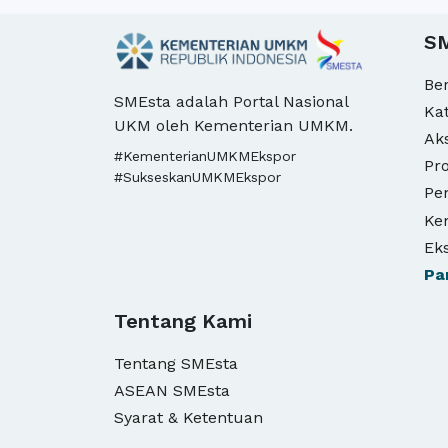
S
Be
SMEsta adalah Portal Nasional
Ka
UKM oleh Kementerian UMKM.
Ak
#KementerianUMKMEkspor
Pro
#SukseskanUMKMEkspor
Pe
Ke
Ek
Pa
Tentang Kami
Tentang SMEsta
ASEAN SMEsta
Syarat & Ketentuan