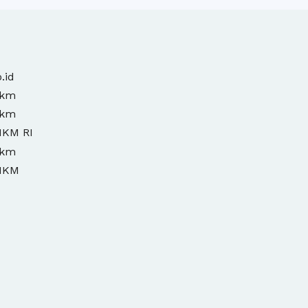
.id
mkm
mkm
MKM RI
mkm
MKM