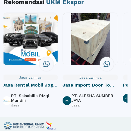
Rekomendasi
UKM Ekspor
Jasa Lainnya
Jasa Lainnya
Jasa Rental Mobil Jogja
Jasa Import Door To
Pe
dan Paket Wisata
Door
PT. Salsabilla Rizqi
PT. ALESHA SUMBER
Mandiri
JAYA
Jasa
Jasa