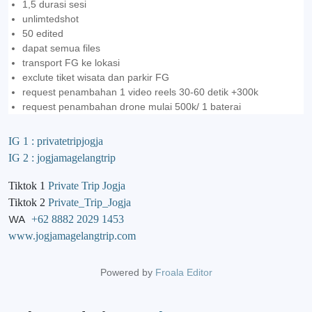
1,5 durasi sesi
unlimtedshot
50 edited
dapat semua files
transport FG ke lokasi
exclute tiket wisata dan parkir FG
request penambahan 1 video reels 30-60 detik +300k
request penambahan drone mulai 500k/ 1 baterai
IG 1 : privatetripjogja
IG 2 : jogjamagelangtrip
Tiktok 1
Private Trip Jogja
Tiktok 2
Private_Trip_Jogja
WA
+62 8882 2029 1453
www.jogjamagelangtrip.com
Powered by
Froala Editor