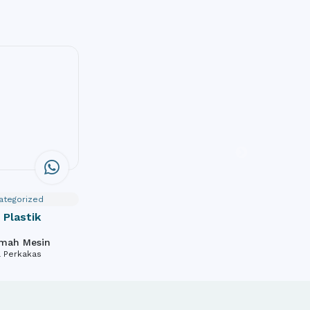
ategorized
Plastik
umah Mesin
& Perkakas