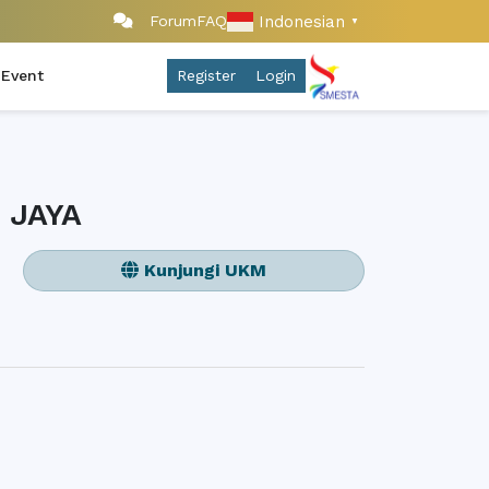
Indonesian
Forum
FAQ
▼
 Event
Register
Login
 JAYA
Kunjungi UKM