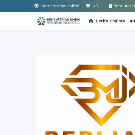
KementerianUMKM
JDIH
Panduan 
Berita SMEsta
In