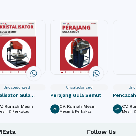
Uncategorized
Uncategorized
Unc
alisator Gula
Perajang Gula Semut
Pencacah 
ut
V. Rumah Mesin
CV. Rumah Mesin
CV. R
esin & Perkakas
Mesin & Perkakas
Mesin 
MEsta
Follow Us