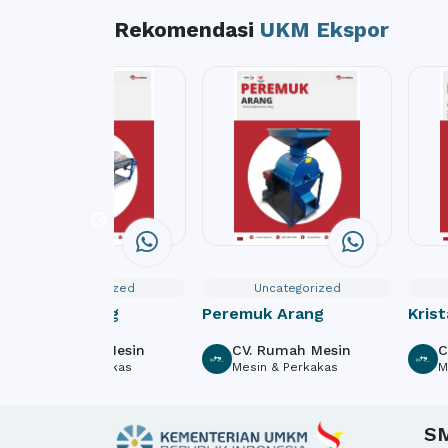
Rekomendasi
UKM Ekspor
Uncategorized
Uncategorized
Pencuci Porang
Peremuk Arang
Krist
Sem
CV. Rumah Mesin
CV. Rumah Mesin
C
Mesin & Perkakas
Mesin & Perkakas
M
S