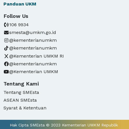
Panduan
UKM
Follow Us
106 9934
smesta@umkm.go.id
@kementerianumkm
@kementerianumkm
@Kementerian UMKM RI
@kementerianumkm
@Kementerian UMKM
Tentang Kami
Tentang SMEsta
ASEAN SMEsta
Syarat & Ketentuan
Hak Cipta SMEsta © 2023 Kementerian UMKM Republik 