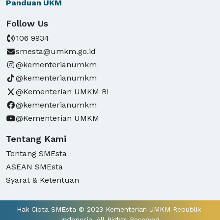
Panduan
UKM
Follow Us
106 9934
smesta@umkm.go.id
@kementerianumkm
@kementerianumkm
@Kementerian UMKM RI
@kementerianumkm
@Kementerian UMKM
Tentang Kami
Tentang SMEsta
ASEAN SMEsta
Syarat & Ketentuan
Hak Cipta SMEsta © 2023 Kementerian UMKM Republik 
Indonesia. All Rights Reserved