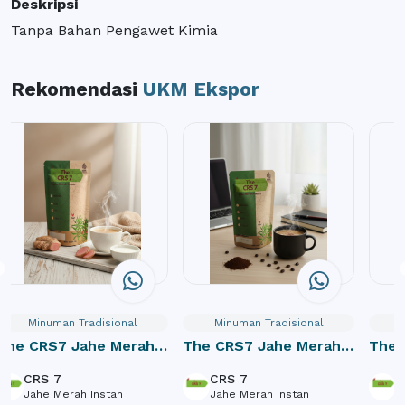
Deskripsi
Tanpa Bahan Pengawet Kimia
Rekomendasi
UKM Ekspor
Minuman Tradisional
Minuman Tradisional
The CRS7 Jahe Merah
The CRS7 Jahe Merah
The 
Instan susu
Instan kopi
CRS 7
CRS 7
C
Jahe Merah Instan
Jahe Merah Instan
J