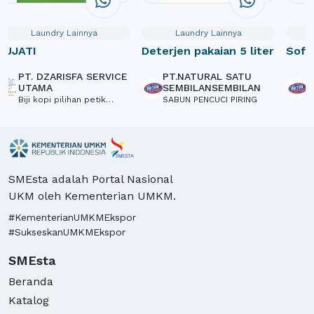
Laundry Lainnya
Laundry Lainnya
PUJATI
Deterjen pakaian 5 liter
Soft
Pelic
PT. DZARISFA SERVICE
PT.NATURAL SATU
P
UTAMA
SEMBILANSEMBILAN
S
Biji kopi pilihan petik
SABUN PENCUCI PIRING
S
merah Robusta, biji kopi
asalan Robusta Sabun
cuci piring, detergent,
pewangi pakaian, pencuci
lantai
SMEsta adalah Portal Nasional
UKM oleh Kementerian UMKM.
#KementerianUMKMEkspor
#SukseskanUMKMEkspor
SMEsta
Beranda
Katalog