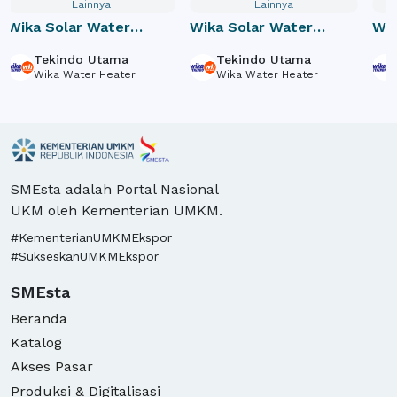
Lainnya
Lainnya
Wika Solar Water
Wika Solar Water
Wik
Heater SR150L1
Heater SR180L1
Hea
Tekindo Utama
Tekindo Utama
Wika Water Heater
Wika Water Heater
SMEsta adalah Portal Nasional
UKM oleh Kementerian UMKM.
#KementerianUMKMEkspor
#SukseskanUMKMEkspor
SMEsta
Beranda
Katalog
Akses Pasar
Produksi & Digitalisasi