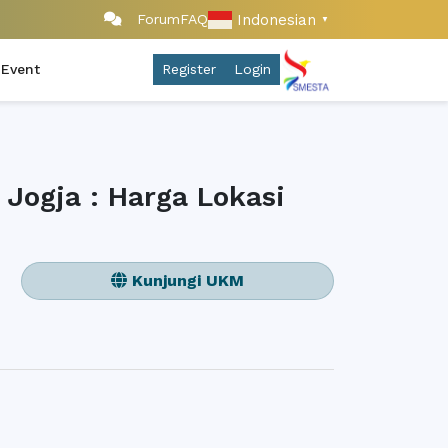
Indonesian
Forum
FAQ
▼
 Event
Register
Login
Jogja : Harga Lokasi
Kunjungi UKM