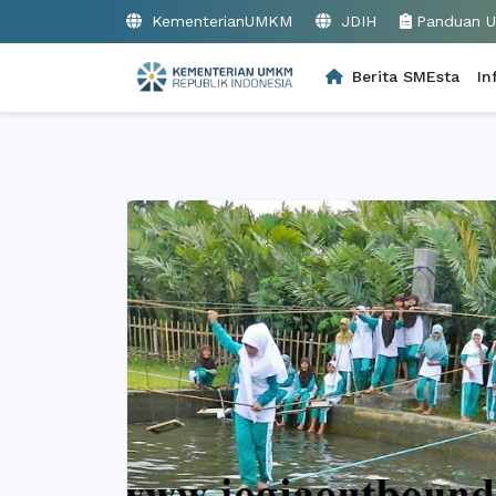
KementerianUMKM
JDIH
Panduan 
Berita SMEsta
In