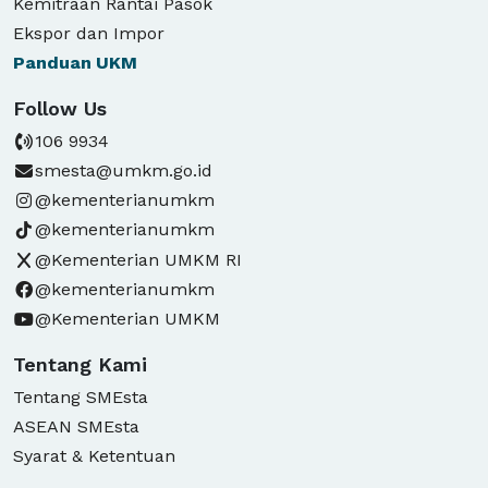
Kemitraan Rantai Pasok
Ekspor dan Impor
Panduan
UKM
Follow Us
106 9934
smesta@umkm.go.id
@kementerianumkm
@kementerianumkm
@Kementerian UMKM RI
@kementerianumkm
@Kementerian UMKM
Tentang Kami
Tentang SMEsta
ASEAN SMEsta
Syarat & Ketentuan