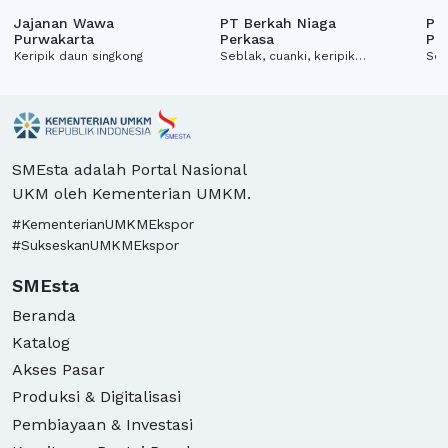
pedasholic
pedash
Jajanan Wawa
PT Berkah Niaga
PT
Purwakarta
Perkasa
Pe
Keripik daun singkong
Seblak, cuanki, keripik
Seb
tempe, baso goreng,
tem
rempeyek
re
SMEsta adalah Portal Nasional
UKM oleh Kementerian UMKM.
#KementerianUMKMEkspor
#SukseskanUMKMEkspor
SMEsta
Beranda
Katalog
Akses Pasar
Produksi & Digitalisasi
Pembiayaan & Investasi