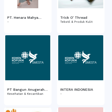
PT. Henara Mahya
Trick O' Thread
Ihsani (Mynada)
-
Tekstil & Produk Kulit
PT Bangun Anugerah
INTERA INDONESIA
Hanjaya
Kesehatan & Kecantikan
-