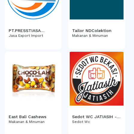
PT.PRESSTIASA
Tailor NDColektion
CARGOTRANS
Jasa Export Import
Makanan & Minuman
INTERBENUA
East Bali Cashews
Sedot WC JATIASIH -
087775328925
Makanan & Minuman
Sedot Wc