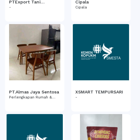
PTExport Tani
Cipala
Nusantara
-
Cipala
PT.Almas Jaya Sentosa
XSMART TEMPURSARI
Perlengkapan Rumah &
-
Furnitur