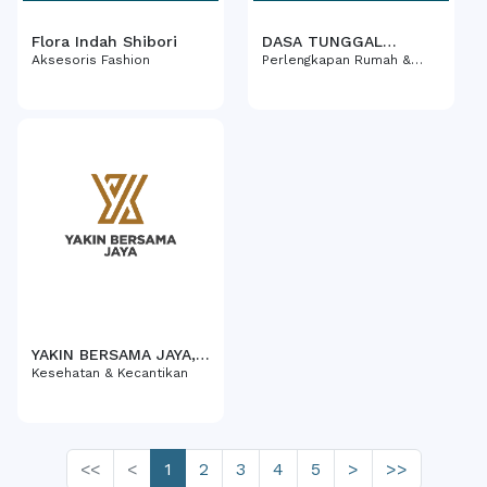
Flora Indah Shibori
DASA TUNGGAL
NUSANTARA, CV
Aksesoris Fashion
Perlengkapan Rumah &
Furnitur
YAKIN BERSAMA JAYA,
PT
Kesehatan & Kecantikan
<<
<
1
2
3
4
5
>
>>