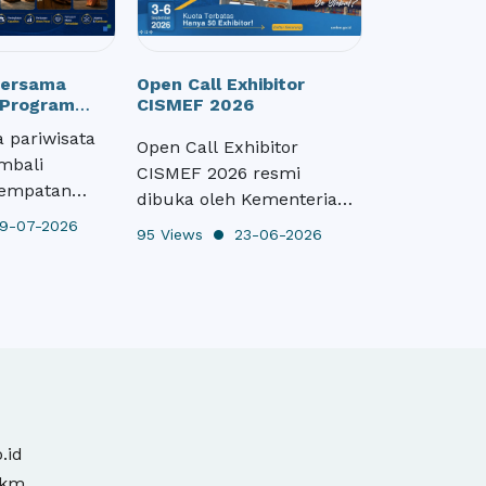
Bersama
Open Call Exhibitor
 Program
CISMEF 2026
Kementerian
 pariwisata
Open Call Exhibitor
mbali
CISMEF 2026 resmi
sempatan
dibuka oleh Kementerian
embangkan
UMKM Republik Indonesia.
-07-2026
95 Views
23-06-2026
lalui
Program ini menjadi
ndonesia
peluang strategis bagi
b (WISH)
pelaku usaha menengah
h program
untuk memperluas pasar
saha yang
dan menjangkau jaringan
eh Kementerian
bisnis internasional
epublik
melalui ajang China
rogram ini
International Small and
ntuk
.id
Medium Enterprises Fair
daya saing
mkm
(CISMEF) 2026.Pada