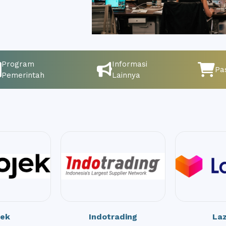
Program
Informasi
Pas
Pemerintah
Lainnya
jek
Indotrading
La