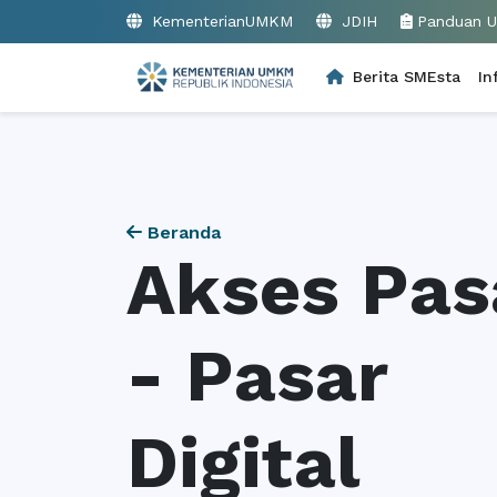
KementerianUMKM
JDIH
Panduan 
Berita SMEsta
In
Beranda
Akses Pas
- Pasar
Digital