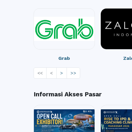
Grab
Zal
<<
<
>
>>
Informasi Akses Pasar