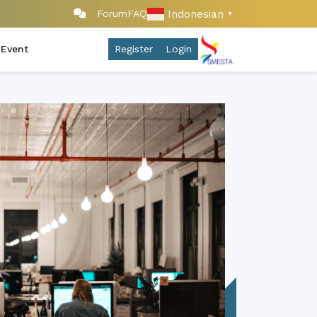
Indonesian
Forum
FAQ
▼
 Event
Register
Login