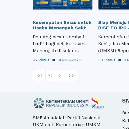
Kesempatan Emas untuk
Siap Menuju 
Usaha Menengah Sektor
RISE TO IPO 
Otomotif!
Clinic Makas
Peluang besar kembali
Kementerian 
Dibuka
hadir bagi pelaku Usaha
Kecil, dan M
Menengah di sektor
(UMKM) Repu
otomotif untuk
Indonesia be
16 Views
30-07-2026
33 Views
10-
memperluas pasar hingga
Otoritas Jas
ke tingkat internasional.
(OJK), Bursa 
<<
<
>
>>
Kementerian Usaha Mikro,
Indonesia (ID
Kecil, dan Menengah
Central Secur
(UMKM) Republik
Depository (KS
Indonesia membuka
Indonesia Cle
S
kesempatan bagi pelaku
(IDClear), Ban
Be
usaha untuk menjadi
serta berbaga
SMEsta adalah Portal Nasional
exhibitor pada
strategis lai
Ka
UKM oleh Kementerian UMKM.
Automechanika Jakarta
menghadirka
Ak