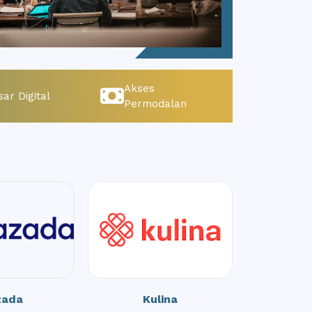
Akses
ar Digital
Permodalan
zada
Kulina