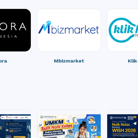
ora
Mbizmarket
Kli